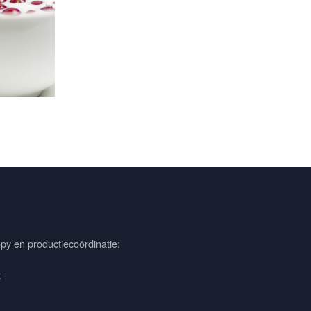
py en productiecoördinatie:
t