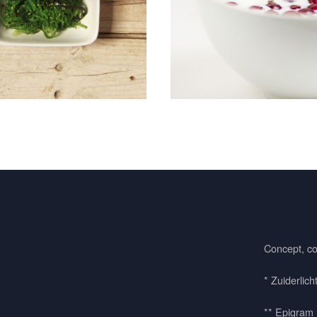
Concept, co
* Zuiderlich
** Epigram