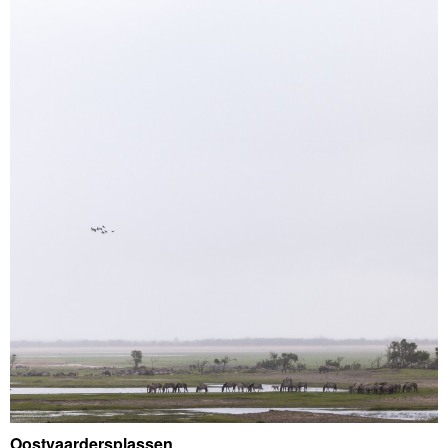
Oostvaardersplassen