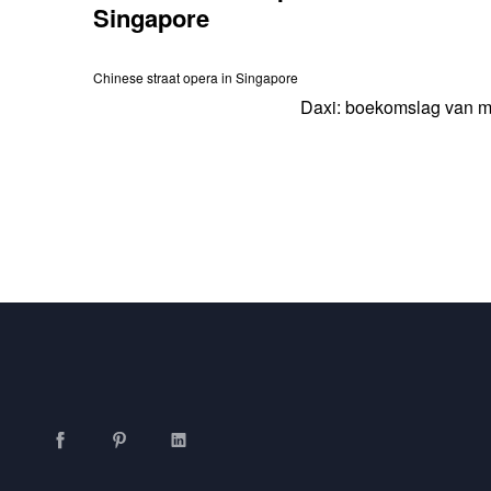
Singapore
Chinese straat opera in Singapore
Daxi: boekomslag van mi
Facebook
Pinterest
LinkedIn