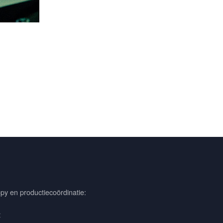
py en productiecoördinatie:
t