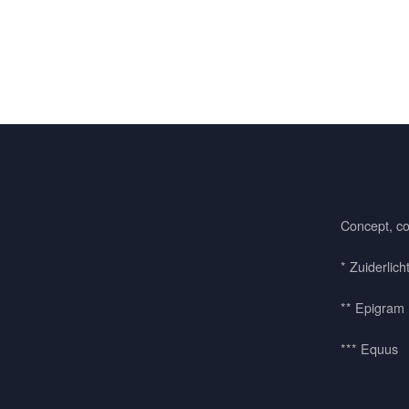
Concept, co
* Zuiderlich
** Epigram
*** Equus