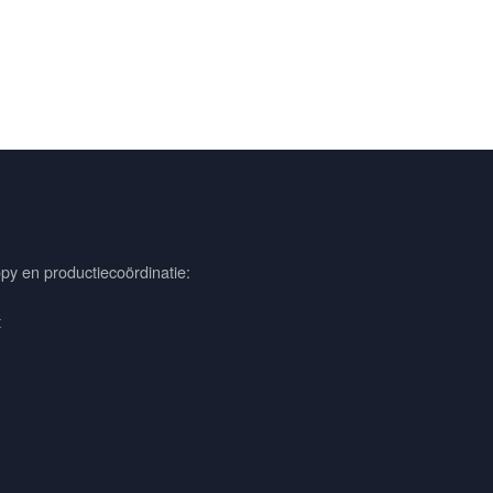
py en productiecoördinatie:
t