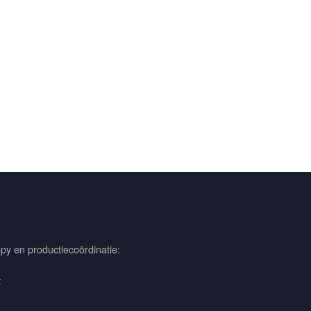
py en productiecoördinatie:
t