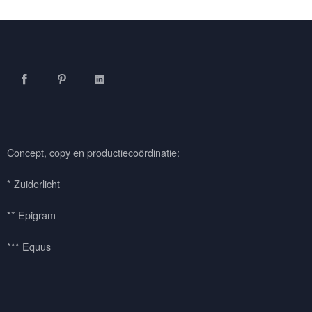
Facebook
Pinterest
LinkedIn
Concept, copy en productiecoördinatie:
* Zuiderlicht
** Epigram
*** Equus