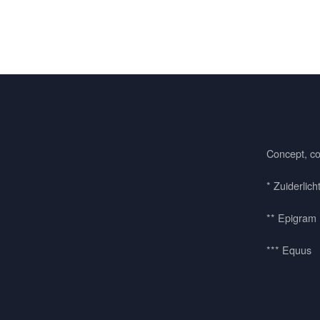
Concept, co
* Zuiderlich
** Epigram
*** Equus