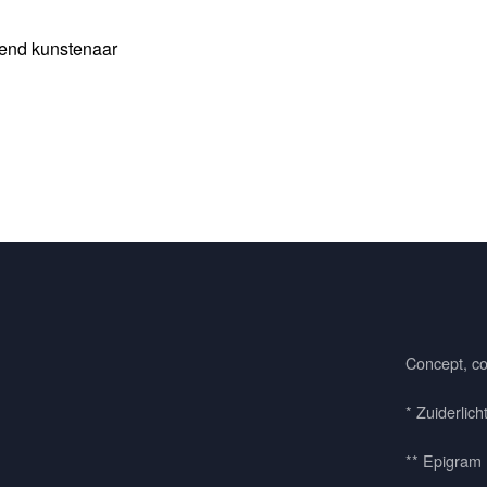
end kunstenaar
Concept, co
* Zuiderlich
** Epigram