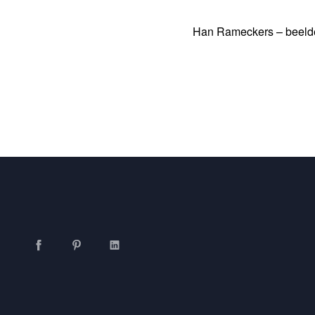
Han Rameckers – beeld
Facebook
Pinterest
LinkedIn