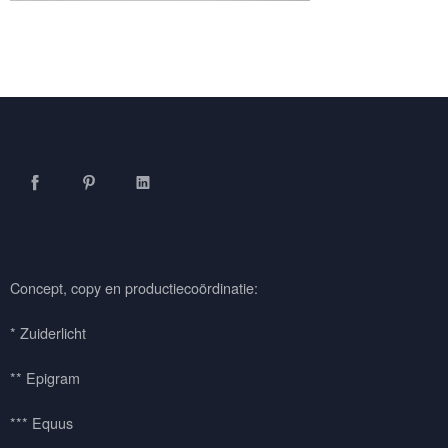
Facebook
Pinterest
LinkedIn
Concept, copy en productiecoördinatie:
* Zuiderlicht
** Epigram
*** Equus