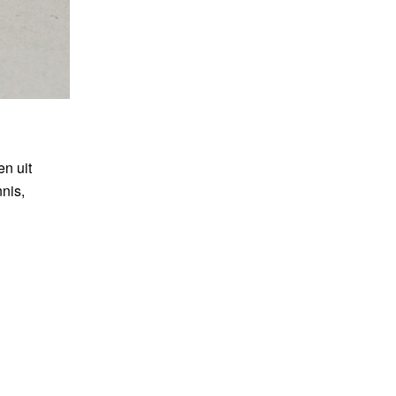
en uit
nis,