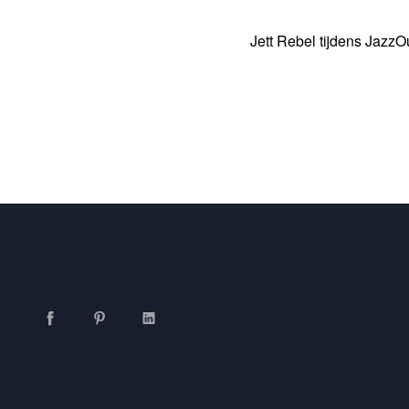
Jett Rebel tijdens JazzO
Facebook
Pinterest
LinkedIn