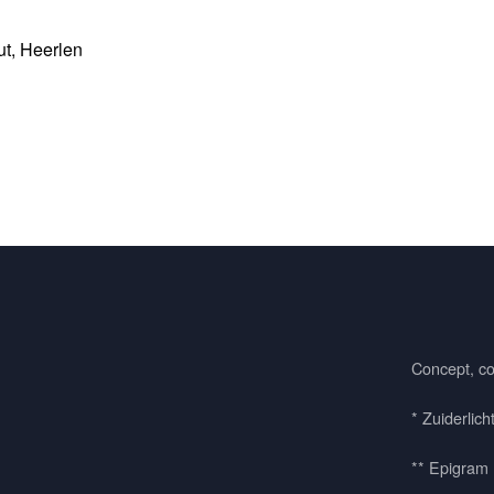
ut, Heerlen
Concept, co
* Zuiderlich
** Epigram