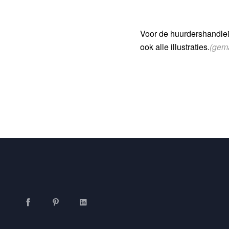
Voor de huurdershandlei
ook alle illustraties.
(gema
Facebook
Pinterest
LinkedIn