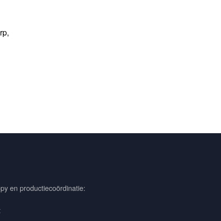
rp,
py en productiecoördinatie:
t