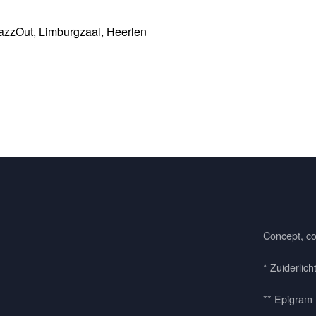
JazzOut, Limburgzaal, Heerlen
Concept, co
* Zuiderlich
** Epigram