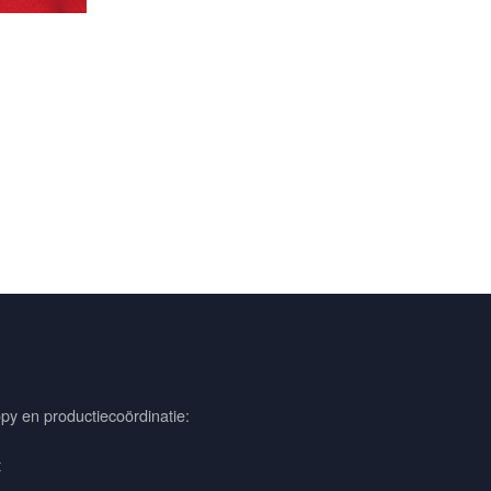
py en productiecoördinatie:
t