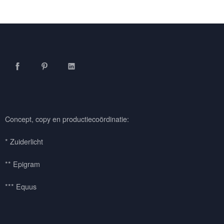
Facebook
Pinterest
LinkedIn
Concept, copy en productiecoördinatie:
* Zuiderlicht
** Epigram
*** Equus