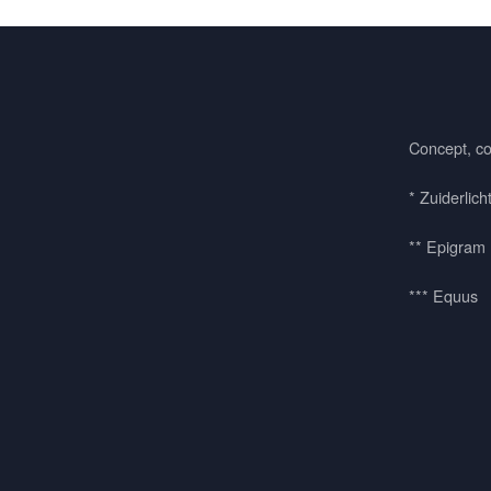
Concept, co
* Zuiderlich
** Epigram
*** Equus