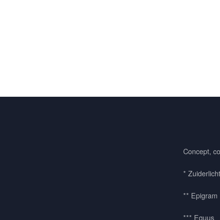
Concept, co
* Zuiderlich
** Epigram
*** Equus