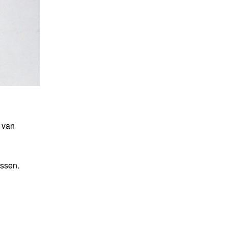
 van
ussen.