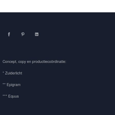
Facebook
Pinterest
LinkedIn
Concept, copy en productiecoördinatie:
* Zuiderlicht
** Epigram
*** Equus