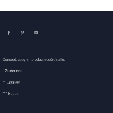
Facebook
Pinterest
LinkedIn
Concept, copy en productiecoördinatie:
* Zuiderlicht
** Epigram
*** Equus