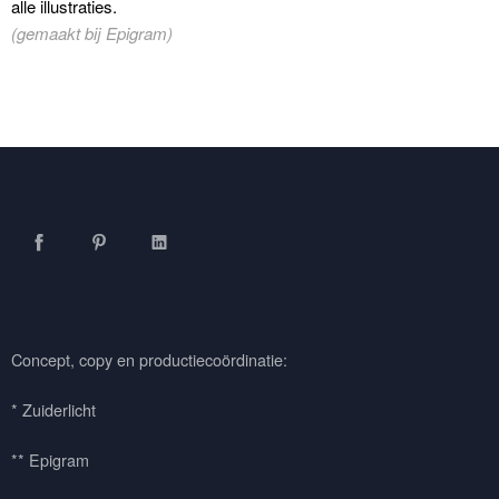
alle illustraties.
(gemaakt bij Epigram)
Facebook
Pinterest
LinkedIn
Concept, copy en productiecoördinatie:
* Zuiderlicht
** Epigram