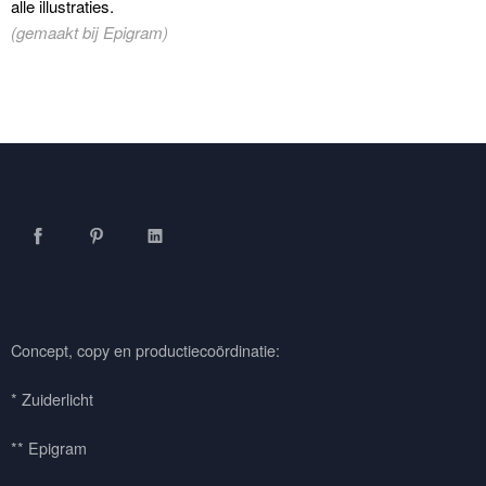
alle illustraties.
(gemaakt bij Epigram)
Facebook
Pinterest
LinkedIn
Concept, copy en productiecoördinatie:
* Zuiderlicht
** Epigram