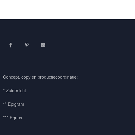
Facebook
Pinterest
LinkedIn
Concept, copy en productiecoördinatie:
* Zuiderlicht
** Epigram
*** Equus