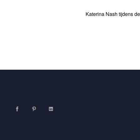
Katerina Nash tijdens d
Facebook
Pinterest
LinkedIn