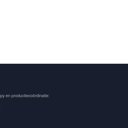
py en productiecoördinatie:
t