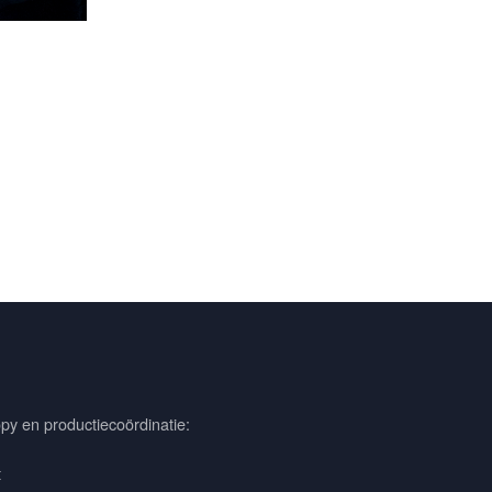
py en productiecoördinatie:
t