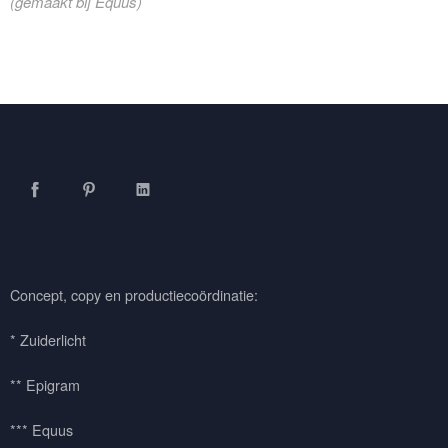
(gemaakt bij Equus)
Facebook
Pinterest
LinkedIn
Concept, copy en productiecoördinatie:
* Zuiderlicht
** Epigram
*** Equus