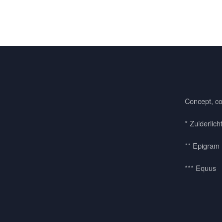
Concept, co
* Zuiderlich
** Epigram
*** Equus